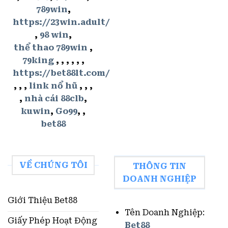
789win
,
https://23win.adult/
,
98 win
,
thể thao 789win
,
79king
, , , , , ,
https://bet88lt.com/
, , ,
link nổ hũ
, , ,
,
nhà cái 88clb
,
kuwin
,
Go99
, ,
bet88
VỀ CHÚNG TÔI
THÔNG TIN
DOANH NGHIỆP
Giới Thiệu Bet88
Tên Doanh Nghiệp:
Giấy Phép Hoạt Động
Bet88