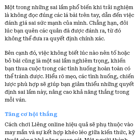
Một trong những sai lầm phổ biến khi trải nghiệm
là không đọc đúng các lá bài trên tay, dẫn đến việc
đánh giá sai sức mạnh của mình. Chẳng hạn, đôi
lúc bạn quên các quân đã được đánh ra, từ đó
không thể đưa ra quyết định chính xác.
Bên cạnh đó, việc không biết lúc nào nên tố hoặc
bỏ bài cũng là một sai lầm nghiêm trọng, khiến
bạn thua cuộc trong các tình huống hoàn toàn có
thể tránh được. Hiểu rõ mẹo, các tình huống, chiến
lược phù hợp sẽ giúp bạn giảm thiểu những quyết
định sai lầm này, nâng cao khả năng thắng trong
mỗi ván.
Tăng cơ hội thắng
Cách chơi Liêng online hiệu quả sẽ phụ thuộc vào
may mắn và sự kết hợp khéo léo giữa kiến thức, kỹ