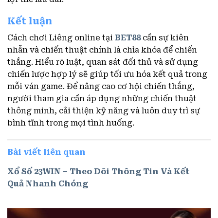
Kết luận
Cách chơi Liêng online tại
BET88
cần sự kiên
nhẫn và chiến thuật chính là chìa khóa để chiến
thắng. Hiểu rõ luật, quan sát đối thủ và sử dụng
chiến lược hợp lý sẽ giúp tối ưu hóa kết quả trong
mỗi ván game. Để nâng cao cơ hội chiến thắng,
người tham gia cần áp dụng những chiến thuật
thông minh, cải thiện kỹ năng và luôn duy trì sự
bình tĩnh trong mọi tình huống.
Bài viết liên quan
Xổ Số 23WIN – Theo Dõi Thông Tin Và Kết
Quả Nhanh Chóng