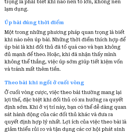
trọng là phải biết khi nào nên tố lớn, không nên
lạm dụng.
Úp bài đúng thời điểm
Một trong những phương pháp quan trọng là biết
khi nào nên úp bài. Những thời điểm thích hợp để
úp bài là khi đối thủ đã tố quá cao và bạn không
đủ mạnh để theo. Hoặc, khi đã nhận thấy mình
không thể thắng, việc úp sớm giúp tiết kiệm vốn
và tránh mất thêm tiền.
Theo bài khi ngồi ở cuối vòng
Ở cuối vòng cược, việc theo bài thường mang lại
lợi thế, đặc biệt khi đối thủ có xu hướng ra quyết
định sớm. Khi ở vị trí này, bạn có thể dễ dàng quan
sát hành động của các đối thủ khác và đưa ra
quyết định hợp lý nhất. Lợi ích của việc theo bài là
giảm thiểu rủi ro và tận dụng các cơ hội phát sinh