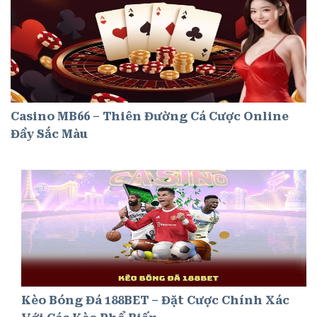
Casino MB66 – Thiên Đường Cá Cược Online
Đầy Sắc Màu
Kèo Bóng Đá 188BET – Đặt Cược Chính Xác