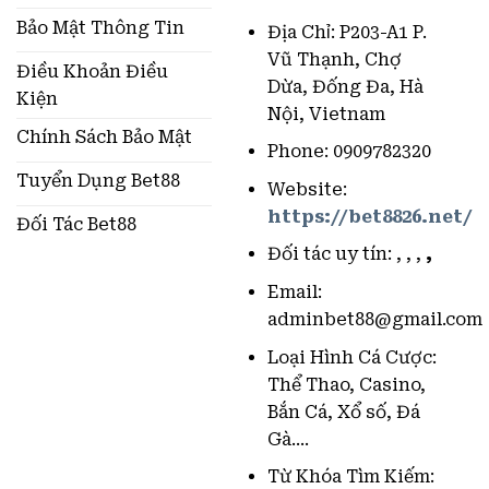
Bảo Mật Thông Tin
Địa Chỉ: P203-A1 P.
Vũ Thạnh, Chợ
Điều Khoản Điều
Dừa, Đống Đa, Hà
Kiện
Nội, Vietnam
Chính Sách Bảo Mật
Phone:
0909782320
Tuyển Dụng Bet88
Website:
https://bet8826.net/
Đối Tác Bet88
Đối tác uy tín: , , ,
,
Email:
adminbet88@gmail.com
Loại Hình Cá Cược:
Thể Thao, Casino,
Bắn Cá, Xổ số, Đá
Gà....
Từ Khóa Tìm Kiếm: