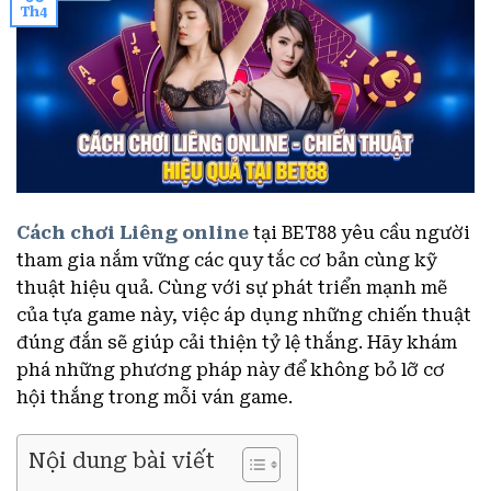
Th4
Cách chơi Liêng online
tại BET88 yêu cầu người
tham gia nắm vững các quy tắc cơ bản cùng kỹ
thuật hiệu quả. Cùng với sự phát triển mạnh mẽ
của tựa game này, việc áp dụng những chiến thuật
đúng đắn sẽ giúp cải thiện tỷ lệ thắng. Hãy khám
phá những phương pháp này để không bỏ lỡ cơ
hội thắng trong mỗi ván game.
Nội dung bài viết