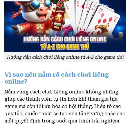
Hướng dẫn cách chơi liêng online từ A-Z cho game thủ
Vì sao nên nắm rõ cách chơi liêng
online?
Nắm vững cách chơi Liêng online không những
giúp các thành viên tự tin hơn khi tham gia tựa
game mà còn tối ưu hóa cơ hội thắng. Hiểu rõ các
quy tắc, chiến thuật sẽ tạo nền tảng vững chắc cho
mỗi quyết định trong suốt quá trình trải nghiệm.