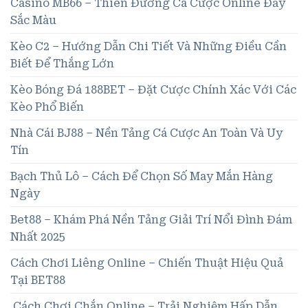
Casino MB66 – Thiên Đường Cá Cược Online Đầy
Sắc Màu
Kèo C2 – Hướng Dẫn Chi Tiết Và Những Điều Cần
Biết Để Thắng Lớn
Kèo Bóng Đá 188BET – Đặt Cược Chính Xác Với Các
Kèo Phổ Biến
Nhà Cái BJ88 – Nền Tảng Cá Cược An Toàn Và Uy
Tín
Bạch Thủ Lô – Cách Để Chọn Số May Mắn Hàng
Ngày
Bet88 – Khám Phá Nền Tảng Giải Trí Nổi Đình Đám
Nhất 2025
Cách Chơi Liêng Online – Chiến Thuật Hiệu Quả
Tại BET88
Cách Chơi Chắn Online – Trải Nghiệm Hấp Dẫn