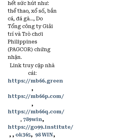
hết sức hút như:
thể thao, xổ số, bắn
cá, đá gà..., Do
Tổng công ty Giải
trí và Trò chơi
Philippines
(PAGCOR) chứng
nhận.
Link truy cập nhà
cái:
https:/
/mb66.green
,
https://mb66p.com/
,
https://mb66q.com/
,
789win
,
https://go99.institute/
, ,
ok365
,
98 WIN
,