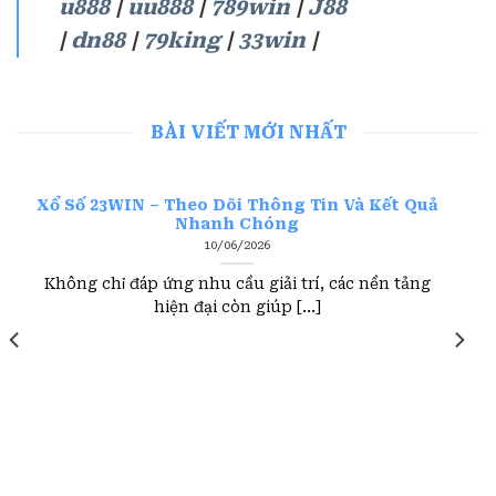
u888
|
uu888
|
789win
|
J88
|
dn88
|
79king
|
33win
|
BÀI VIẾT MỚI NHẤT
Xổ Số 23WIN – Theo Dõi Thông Tin Và Kết Quả
Nhanh Chóng
10/06/2026
Không chỉ đáp ứng nhu cầu giải trí, các nền tảng
hiện đại còn giúp [...]