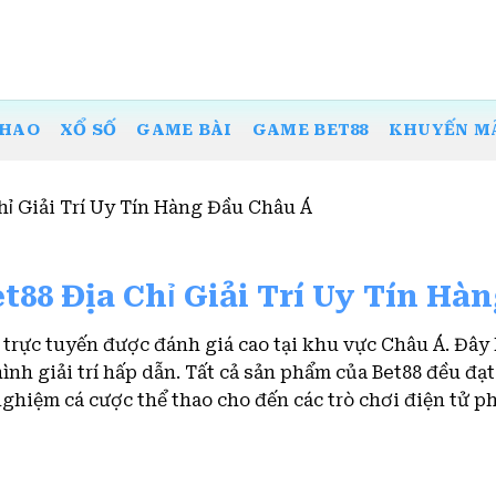
THAO
XỔ SỐ
GAME BÀI
GAME BET88
KHUYẾN M
hỉ Giải Trí Uy Tín Hàng Đầu Châu Á
et88 Địa Chỉ Giải Trí Uy Tín Hà
í trực tuyến được đánh giá cao tại khu vực Châu Á. Đây 
hình giải trí hấp dẫn. Tất cả sản phẩm của Bet88 đều đạt
nghiệm cá cược thể thao cho đến các trò chơi điện tử 