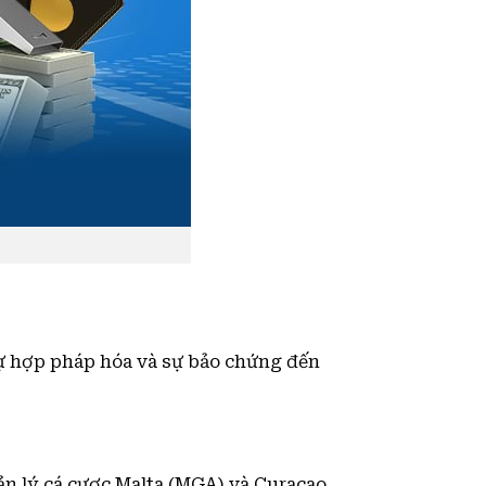
sự hợp pháp hóa và sự bảo chứng đến
n lý cá cược Malta (MGA) và Curacao