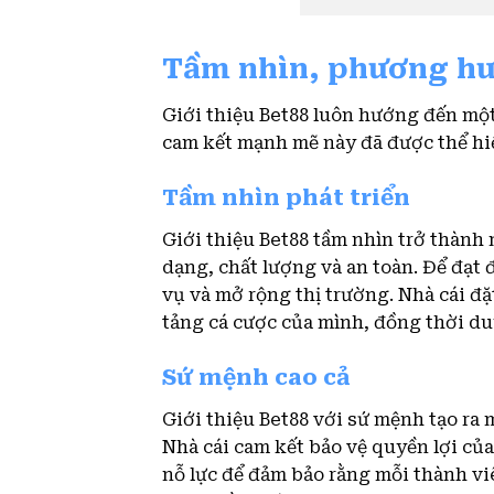
Tầm nhìn, phương hướn
Giới thiệu Bet88 luôn hướng đến một 
cam kết mạnh mẽ này đã được thể hiện
Tầm nhìn phát triển
Giới thiệu Bet88 tầm nhìn trở thành
dạng, chất lượng và an toàn. Để đạt 
vụ và mở rộng thị trường. Nhà cái đặ
tảng cá cược của mình, đồng thời du
Sứ mệnh cao cả
Giới thiệu Bet88 với sứ mệnh tạo ra 
Nhà cái cam kết bảo vệ quyền lợi của
nỗ lực để đảm bảo rằng mỗi thành viê