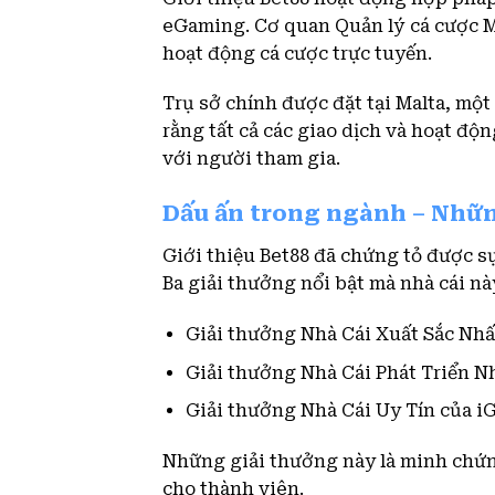
eGaming. Cơ quan Quản lý cá cược Ma
hoạt động cá cược trực tuyến.
Trụ sở chính được đặt tại Malta, mộ
rằng tất cả các giao dịch và hoạt độ
với người tham gia.
Dấu ấn trong ngành – Nhữn
Giới thiệu Bet88 đã chứng tỏ được s
Ba giải thưởng nổi bật mà nhà cái n
Giải thưởng Nhà Cái Xuất Sắc Nhấ
Giải thưởng Nhà Cái Phát Triển N
Giải thưởng Nhà Cái Uy Tín của i
Những giải thưởng này là minh chứng
cho thành viên.