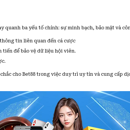
oay quanh ba yếu tố chính: sự minh bạch, bảo mật và c
thông tin liên quan đến cá cược
 tiến để bảo vệ dữ liệu hội viên.
ợc.
chắc cho Bet88 trong việc duy trì uy tín và cung cấp dị