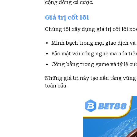
cộng đồng cá cược.
Giá trị cốt lõi
Chúng tôi xây dựng giá trị cốt lõi x
Minh bạch trong mọi giao dịch và 
Bảo mật với công nghệ mã hóa tiên
Công bằng trong game và tỷ lệ cư
Những giá trị này tạo nền tảng vững 
toàn cầu.